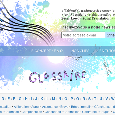
« [L’objectif du traducteur de chanson] s
« l’unité à traduire » et fait une utilis
Peter Low, « Song Translation » 
Inscrivez-vous à notre newslet
LE CONCEPT / F.A.Q.
NOS CLIPS
LES TUTO
•
D
•
E
•
F
•
G
•
H
•
I
•
J
•
K
•
L
•
M
•
N
•
O
•
P
•
Q
•
R
•
S
•
T
•
U
•
V
•
W
ntuation
•
Allitération
•
Appui
•
Assonance
•
Brève
•
Brève-tremplin
•
CA (chanson d’
on
•
Coloration
•
Compensation
•
Consonnes
•
Contraction
•
Contrainte
•
Couplet
•
C