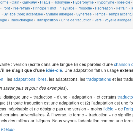
Forme
•
Gain
•
•
Hiatus
•
Holonyme
•
Hypéronyme
•
Hyponyme
•
Idée-clé
Gap-filler
é
•
Pont
•
Pré-refrain
•
Principe 1 mot = 1 syllabe
•
Prosodie
•
Recréation
•
Refrain
•
R
n
•
Syllabe (non) accentuée
•
Syllabe allongée
•
Synérèse
•
Temps
•
Temps accent
logie
•
Traductologue
•
Transposition
•
Unité de traduction
•
Vers
•
Voyelle allongée
ivante : version (écrite dans une langue B) des paroles d’une
chanson
o
’il ne s’agit que d’une
idée-clé
. Une adaptation fait un usage
extens
on
: les
adaptations libres
, les adaptations, les
tradaptations
et les trad
n savoir plus et pour des exemples
).
ui distingue une « traduction » d’une « adaptation » et certains
traduct
e (1) toute traduction est une adaptation et (2) l’adaptation est une for
 cas méprisable et ne désigne pas une version « moins
fidèle
» de
l’ori
 certains universitaires. À l’inverse, le terme « traduction » ne signif
els des milieux artistiques. Nous voyons l’adaptation comme une forme
,
Fidélité