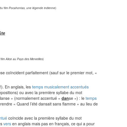
du film
Pocahontas, une légende indienne
)
ûte
 film
Alice au Pays des Merveilles
)
se coïncident parfaitement (sauf sur le premier mot, «
). En anglais, les
temps musicalement accentués
répositions) ou avec la première syllabe du mot
 « danse » (normalement accentué «
dan
se ») : le
temps
prendre « Quand l’été dansait sans flamme » au lieu de
ntué
coïncide avec la première syllabe du mot
rs
vers
en anglais mais pas en français, ce qui a pour