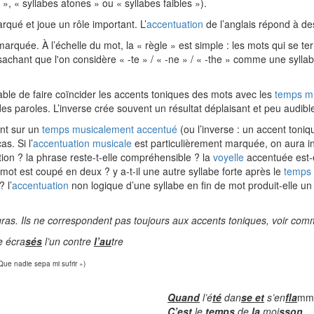
, « syllabes atones » ou « syllabes faibles »).
rqué et joue un rôle important. L’
accentuation
de l’anglais répond à de
arquée. À l’échelle du mot, la « règle » est simple : les mots qui se t
 sachant que l'on considère « -te » / « -ne » / « -the » comme une syllab
érable de faire coïncider les accents toniques des mots avec les
temps m
s paroles. L’inverse crée souvent un résultat déplaisant et peu audibl
nt sur un
temps musicalement accentué
(ou l’inverse : un accent toni
s. Si l’
accentuation musicale
est particulièrement marquée, on aura inté
ation ? la phrase reste-t-elle compréhensible ? la
voyelle
accentuée est-e
mot est coupé en deux ? y a-t-il une autre syllabe forte après le
temps 
 l’
accentuation
non logique d’une syllabe en fin de mot produit-elle un 
gras. Ils ne correspondent pas toujours aux accents toniques, voir com
e écra
sés
l’un contre
l’au
tre
Que nadie sepa mi sufrir »)
Quand
l’é
té
dan
se et
s’en
fla
mm
C’est
le
temps
de
la
moi
sson