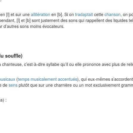
)
en [l] et sur une
allitération
en [b]. Si on
tradaptait
cette
chanson
, on p
endant, [l] et [b] sont justement des sons qui rappellent des liquides tels
ar d’autres sons moins évocateurs.
u souffle)
chanteuse, c’est-à-dire syllabe qu’il ou elle prononce avec plus de relie
musicaux
(
temps musicalement accentués
), qui eux-mêmes s’accordent t
he de
sens
plutôt que sur une charnière ou un mot exclusivement grammat
s) :