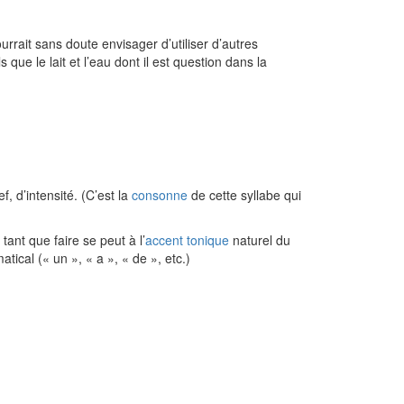
ourrait sans doute envisager d’utiliser d’autres
 que le lait et l’eau dont il est question dans la
f, d’intensité. (C’est la
consonne
de cette syllabe qui
ant que faire se peut à l’
accent tonique
naturel du
ical (« un », « a », « de », etc.)