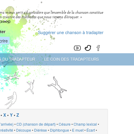
era mieux servi s’il considère que l’ensemble de la chanson constitue
ation créative des méthodes que nous venons d’évoquer. »
(2005)
ter
Suggérer une chanson à tradapter
S DU TRADAPTEUR
LE COIN DES TRADAPTEURS
•
X
•
Y
•
Z
arrivée)
•
CD (chanson de départ)
•
Césure
•
Champ lexical
•
réativité
•
Découpe
•
Diérèse
•
Diphtongue
•
E muet
•
Écart
•