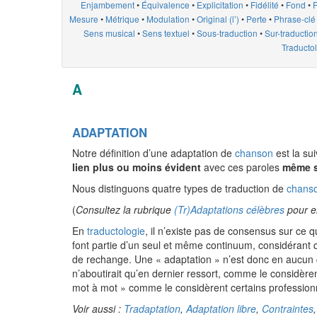
Enjambement
•
Équivalence
•
Explicitation
•
Fidélité
•
Fond
•
Mesure
•
Métrique
•
Modulation
•
Original (l’)
•
Perte
•
Phrase-cl
Sens musical
•
Sens textuel
•
Sous-traduction
•
Sur-traductio
Traducto
A
ADAPTATION
Notre définition d’une adaptation de
chanson
est la su
lien plus ou moins évident
avec ces paroles
même s
Nous distinguons quatre types de traduction de
chans
(
Consultez la rubrique
(Tr)Adaptations célèbres
pour e
En
traductologie
, il n’existe pas de consensus sur ce q
font partie d’un seul et même continuum, considérant qu
de rechange. Une « adaptation » n’est donc en aucun
n’aboutirait qu’en dernier ressort, comme le considèrent
mot à mot » comme le considèrent certains professionn
Voir aussi :
Tradaptation
,
Adaptation libre
,
Contraintes