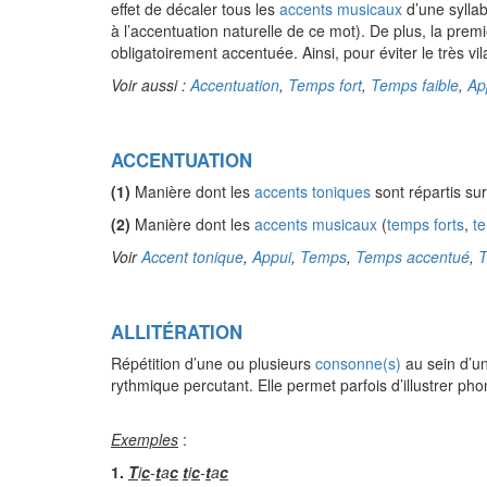
effet de décaler tous les
accents musicaux
d’une syllab
à l’accentuation naturelle de ce mot). De plus, la pre
obligatoirement accentuée. Ainsi, pour éviter le très vi
Voir aussi :
Accentuation
,
Temps fort
,
Temps faible
,
Ap
ACCENTUATION
(1)
Manière dont les
accents toniques
sont répartis su
(2)
Manière dont les
accents musicaux
(
temps forts
,
t
Voir
Accent tonique
,
Appui
,
Temps
,
Temps accentué
,
T
ALLITÉRATION
Répétition d’une ou plusieurs
consonne(s)
au sein d’
rythmique percutant. Elle permet parfois d’illustrer p
Exemples
:
1.
T
i
c
-
t
a
c
t
i
c
-
t
a
c