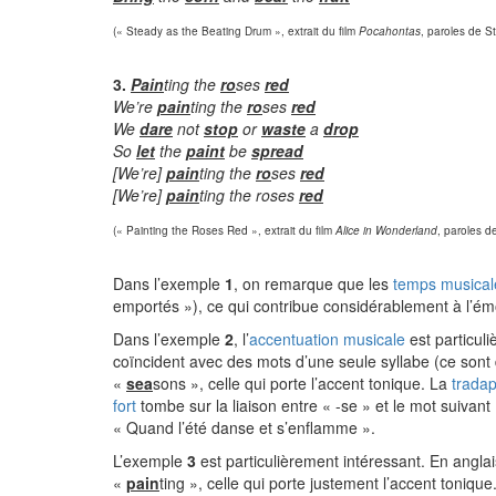
(« Steady as the Beating Drum », extrait du film
Pocahontas
, paroles de S
3.
Pain
ting the
ro
ses
red
We’re
pain
ting the
ro
ses
red
We
dare
not
stop
or
waste
a
drop
So
let
the
paint
be
spread
[We’re]
pain
ting the
ro
ses
red
[We’re]
pain
ting the roses
red
(« Painting the Roses Red », extrait du film
Alice in Wonderland
, paroles d
Dans l’exemple
1
, on remarque que les
temps musical
emportés »), ce qui contribue considérablement à l’ém
Dans l’exemple
2
, l’
accentuation musicale
est particul
coïncident avec des mots d’une seule syllabe (ce sont d
«
sea
sons », celle qui porte l’accent tonique. La
tradap
fort
tombe sur la liaison entre « -se » et le mot suivan
« Quand l’été danse et s’enflamme ».
L’exemple
3
est particulièrement intéressant. En angla
«
pain
ting », celle qui porte justement l’accent toniq