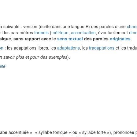
la suivante : version (écrite dans une langue B) des paroles d’une
chan
 et les paramètres
formels
(
métrique
,
accentuation
, éventuellement
rim
usique, sans rapport avec le
sens textuel
des paroles
originales
.
on
: les adaptations libres, les
adaptations
, les
tradaptations
et les trad
n savoir plus et pour des exemples
).
lité
abe accentuée », « syllabe tonique » ou « syllabe forte »), prononcée p