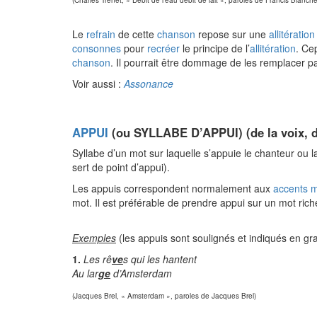
(Charles Trénet, « Débit de l’eau débit de lait », paroles de Francis Blanche
Le
refrain
de cette
chanson
repose sur une
allitération
consonnes
pour
recréer
le principe de l’
allitération
. Cep
chanson
. Il pourrait être dommage de les remplacer p
Voir aussi :
Assonance
APPUI
(ou SYLLABE D’APPUI) (de la voix, d
Syllabe d’un mot sur laquelle s’appuie le chanteur ou la 
sert de point d’appui).
Les appuis correspondent normalement aux
accents 
mot. Il est préférable de prendre appui sur un mot ric
Exemples
(les appuis sont soulignés et indiqués en gra
1.
Les rê
ve
s qui les hantent
Au lar
ge
d’Amsterdam
(Jacques Brel, « Amsterdam », paroles de Jacques Brel)