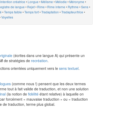
•
Intention créatrice
•
Longue
•
Mélisme
•
Mélodie
•
Méronyme
•
egistre de langue
•
Rejet
•
Rime
•
Rime interne
•
Rythme
•
Sens
•
ué
•
Temps faible
•
Temps fort
•
Tradaptation
•
Tradapteur/trice
•
•
Voyelles
riginale
(écrites dans une langue A) qui présente un
if
de stratégies de
recréation
.
uctions orientées uniquement vers le
sens textuel
.
ologues
(comme nous !) pensent que les deux termes
me tout à fait valide de traduction, et non une solution
ginal
(la notion de
fidélité
étant relative) à laquelle on
ie par forcément « mauvaise traduction » ou « traduction
 de traduction, terme plus global.