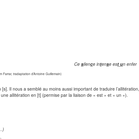
Ce
s
ilen
c
e in
t
en
s
e es
t u
n enfer
 Farrar, tradaptation d’Antoine Guillemain)
n [s]. Il nous a semblé au moins aussi important de traduire l’allitératio
une allitération en [t] (permise par la liaison de « est » et « un »).
(…)