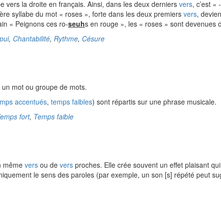
e vers la droite en français. Ainsi, dans les deux derniers
vers
, c’est «
mière syllabe du mot « roses », forte dans les deux premiers
vers
, devien
lain « Peignons ces ro-
seuh
s en rouge », les « roses » sont devenues d
pui
,
Chantabilité
,
Rythme
,
Césure
r un mot ou groupe de mots.
emps accentués
,
temps faibles
) sont répartis sur une phrase musicale.
emps fort
,
Temps faible
un même
vers
ou de
vers
proches. Elle crée souvent un effet plaisant qui
honiquement le sens des paroles (par exemple, un son [s] répété peut s