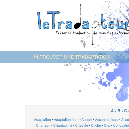
TROUVER UNE TRADAPTATION
A
•
B
•
C
Adaptation
•
Adaptation libre
•
Accent
•
Accent tonique
•
Acce
Chanson
•
Chantabilité
•
Cheville
•
Cliché
•
Clip
•
Collocati