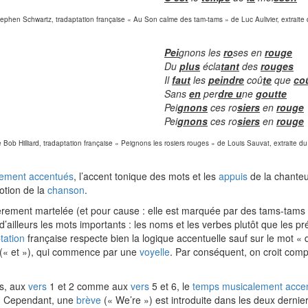
tephen Schwartz, tradaptation française « Au Son calme des tam-tams » de Luc Aulivier, extraite 
Pei
gnons les
ro
ses en
rouge
Du
plus
écla
tant
des
rouges
Il
faut
les
peindre
coû
te
que
co
Sans
en
per
dre u
ne
goutte
Pei
gnons
ces ro
siers
en
rouge
Pei
gnons
ces ro
siers
en
rouge
e Bob Hilliard, tradaptation française « Peignons les rosiers rouges » de Louis Sauvat, extraite du
ement accentués
, l’accent tonique des mots et les
appuis
de la chanteu
otion de la
chanson
.
ièrement martelée (et pour cause : elle est marquée par des tams-tams !
’ailleurs les mots importants : les noms et les verbes plutôt que les p
tation
française respecte bien la logique accentuelle sauf sur le mot
t (« et »), qui commence par une
voyelle
. Par conséquent, on croit com
is, aux
vers
1 et 2 comme aux
vers
5 et 6, le
temps musicalement acce
ue. Cependant, une
brève
(« We’re ») est introduite dans les deux dernie