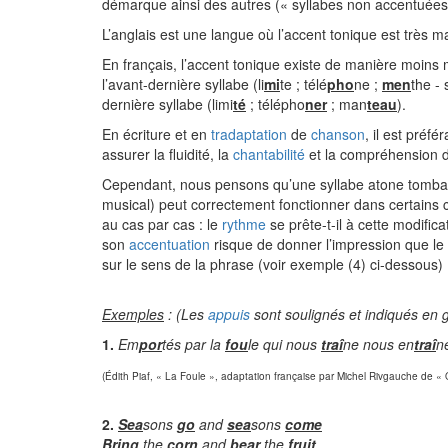
démarque ainsi des autres (« syllabes non accentuées »
L’anglais est une langue où l’accent tonique est très ma
En français, l’accent tonique existe de manière moins m
l’avant-dernière syllabe (li
mi
te ; télé
pho
ne ;
men
the -
dernière syllabe (limi
té
; télépho
ner
; man
teau
).
En écriture et en
tradaptation
de
chanson
, il est préf
assurer la fluidité, la
chantabilité
et la compréhension de
Cependant, nous pensons qu’une syllabe atone tomba
musical) peut correctement fonctionner dans certains ca
au cas par cas : le
rythme
se prête-t-il à cette modific
son
accentuation
risque de donner l’impression que le 
sur le sens de la phrase (voir exemple (4) ci-dessous) ?
Exemples
: (Les
appuis
sont soulignés et indiqués en 
1.
Em
por
tés par la
fou
le qui nous
traî
ne nous en
traî
n
(Édith Piaf, « La Foule », adaptation française par Michel Rivgauche de « 
2.
Sea
sons
go
and
sea
sons
come
Bring
the
corn
and
bear
the
fruit