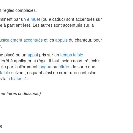
s règles complexes.
erminent par un
e
muet
(ou
e
caduc) sont accentués sur
e à part entière). Les autres sont accentués sur la
usicalement accentués
et les
appuis
du chanteur, pour
e.
que placé ou un
appui
pris sur un
temps faible
rêt à appliquer la règle. Il faut, selon nous, réfléchir
lle particulièrement
longue
ou
étirée
, de sorte que
faible
suivant, risquant ainsi de créer une confusion
vilain
hiatus
?...
mentaires ci-dessous.)
e