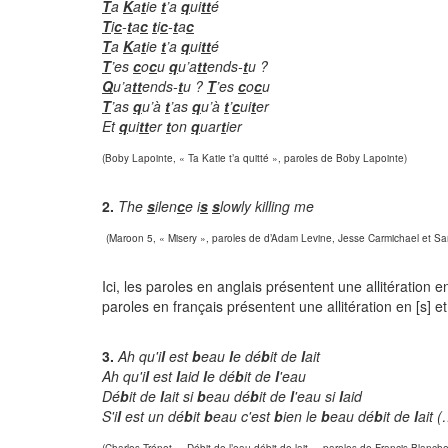
T
a
K
a
t
ie
t
’a
q
ui
tt
é
T
i
c
-
t
a
c
t
i
c
-
t
a
c
T
a
K
a
t
ie
t
’a
q
ui
tt
é
T
’es
c
o
c
u
q
u’a
tt
ends-
t
u ?
Q
u’a
tt
ends-
t
u ?
T
’es
c
o
c
u
T
’as
q
u’à
t
’as
q
u’à
t
’
c
ui
t
er
Et
q
ui
tt
er
t
on
q
uar
t
ier
(Boby Lapointe, « Ta Katie t’a quitté », paroles de Boby Lapointe)
2.
The
s
ilen
c
e i
s
s
lowly killing me
(Maroon 5, « Misery », paroles de d’Adam Levine, Jesse Carmichael et Sam
Ici, les paroles en anglais présentent une allitération e
paroles en français présentent une allitération en [s] et 
3.
Ah qu'i
l
est
b
eau
l
e dé
b
it de
l
ait
Ah qu'i
l
est
l
aid
l
e dé
b
it de
l
'eau
Dé
b
it de
l
ait si
b
eau dé
b
it de
l
'eau si
l
aid
S'i
l
est un dé
b
it
b
eau c'est
b
ien le
b
eau dé
b
it de
l
ait 