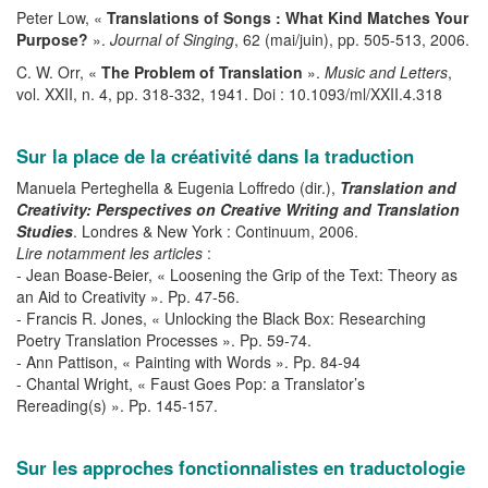
Peter Low, «
Translations of Songs : What Kind Matches Your
Purpose?
».
Journal of Singing
, 62 (mai/juin), pp. 505-513, 2006.
C. W. Orr, «
The Problem of Translation
».
Music and Letters
,
vol. XXII, n. 4, pp. 318-332, 1941. Doi : 10.1093/ml/XXII.4.318
Sur la place de la créativité dans la traduction
Manuela Perteghella & Eugenia Loffredo (dir.),
Translation and
Creativity: Perspectives on Creative Writing and Translation
Studies
. Londres & New York : Continuum, 2006.
Lire notamment les articles
:
- Jean Boase-Beier, « Loosening the Grip of the Text: Theory as
an Aid to Creativity ». Pp. 47-56.
- Francis R. Jones, « Unlocking the Black Box: Researching
Poetry Translation Processes ». Pp. 59-74.
- Ann Pattison, « Painting with Words ». Pp. 84-94
- Chantal Wright, « Faust Goes Pop: a Translator’s
Rereading(s) ». Pp. 145-157.
Sur les approches fonctionnalistes en traductologie