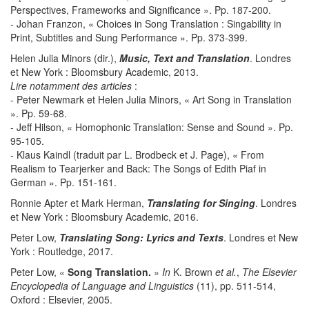
Perspectives, Frameworks and Significance ». Pp. 187-200.
- Johan Franzon, « Choices in Song Translation : Singability in
Print, Subtitles and Sung Performance ». Pp. 373-399.
Helen Julia Minors (dir.),
Music, Text and Translation
. Londres
et New York : Bloomsbury Academic, 2013.
Lire notamment des articles
:
- Peter Newmark et Helen Julia Minors, « Art Song in Translation
». Pp. 59-68.
- Jeff Hilson, « Homophonic Translation: Sense and Sound ». Pp.
95-105.
- Klaus Kaindl (traduit par L. Brodbeck et J. Page), « From
Realism to Tearjerker and Back: The Songs of Edith Piaf in
German ». Pp. 151-161.
Ronnie Apter et Mark Herman,
Translating for Singing
. Londres
et New York : Bloomsbury Academic, 2016.
Peter Low,
Translating Song: Lyrics and Texts
. Londres et New
York : Routledge, 2017.
Peter Low, «
Song Translation.
»
In
K. Brown
et al.
,
The Elsevier
Encyclopedia of Language and Linguistics
(11), pp. 511-514,
Oxford : Elsevier, 2005.