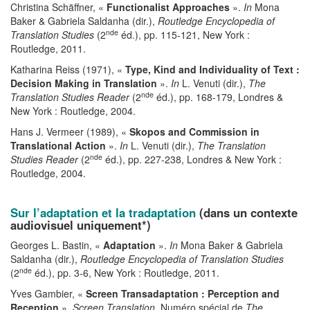
Christina Schäffner, «
Functionalist Approaches
».
In
Mona
Baker & Gabriela Saldanha (dir.),
Routledge Encyclopedia of
nde
Translation Studies
(2
éd.), pp. 115-121, New York :
Routledge, 2011.
Katharina Reiss (1971), «
Type, Kind and Individuality of Text :
Decision Making in Translation
».
In
L. Venuti (dir.),
The
nde
Translation Studies Reader
(2
éd.), pp. 168-179, Londres &
New York : Routledge, 2004.
Hans J. Vermeer (1989), «
Skopos and Commission in
Translational Action
».
In
L. Venuti (dir.),
The Translation
nde
Studies Reader
(2
éd.), pp. 227-238, Londres & New York :
Routledge, 2004.
Sur l’adaptation et la tradaptation
(dans un contexte
audiovisuel uniquement*)
Georges L. Bastin, «
Adaptation
».
In
Mona Baker & Gabriela
Saldanha (dir.),
Routledge Encyclopedia of Translation Studies
nde
(2
éd.), pp. 3-6, New York : Routledge, 2011.
Yves Gambier, «
Screen Transadaptation : Perception and
Reception
».
Screen Translation
. Numéro spécial de
The