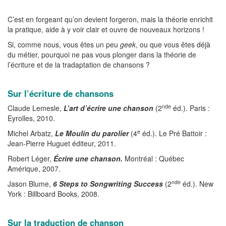
C’est en forgeant qu’on devient forgeron, mais la théorie enrichit
la pratique, aide à y voir clair et ouvre de nouveaux horizons !
Si, comme nous, vous êtes un peu
geek
, ou que vous êtes déjà
du métier, pourquoi ne pas vous plonger dans la théorie de
l’écriture et de la tradaptation de chansons ?
Sur l’écriture de chansons
nde
Claude Lemesle,
L’art d’écrire une chanson
(2
éd.). Paris :
Eyrolles, 2010.
e
Michel Arbatz,
Le Moulin du parolier
(4
éd.). Le Pré Battoir :
Jean-Pierre Huguet éditeur, 2011.
Robert Léger,
Écrire une chanson.
Montréal : Québec
Amérique, 2007.
nde
Jason Blume,
6 Steps to Songwriting Success
(2
éd.). New
York : Billboard Books, 2008.
Sur la traduction de chanson