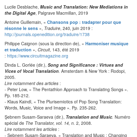
Lucile Desblache,
Music and Translation: New Mediations in
the Digital Age
, Palgrave Macmillan, 2019
Antoine Guillemain, «
Chansons pop : tradapter pour que
résonne le sens
»,
Traduire
, 240, juin 2019 :
http://journals.openedition.org/traduire/1738
Philippe Caignon (sous la direction de), «
Harmoniser musique
et traduction
»,
Circuit
, 143, été 2019
:
https://www.circuitmagazine.org
Dinda L. Gorlée (dir.),
Song and Significance : Virtues and
Vices of Vocal Translation
.
Amsterdam & New York : Rodopi,
2005.
Lire notamment des articles
:
- Peter Low, « The Pentathlon Approach to Translating Songs ».
Pp. 185-212.
- Klaus Kaindl, « The Plurisemiotics of Pop Song Translation:
Words, Music, Voice and Image ». Pp. 235-262.
Şebnem Susam-Saraeva (dir.),
Translation and Music
.
Numéro
spécial de
The Translator, vol. 14, n.
2, 2008.
Lire notamment les articles
:
- Şebnem Susam-Saraeva, « Translation and Music : Changing